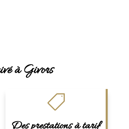
rivé à Givors

Des prestations à tarif