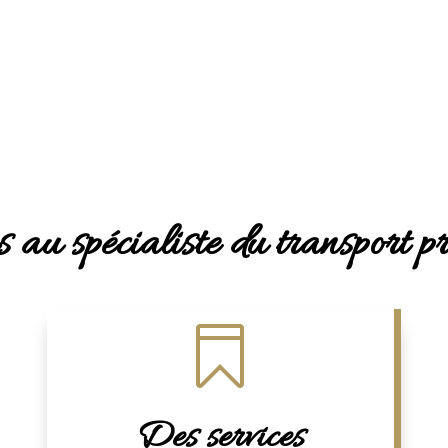
 au spécialiste du transport p

Des services