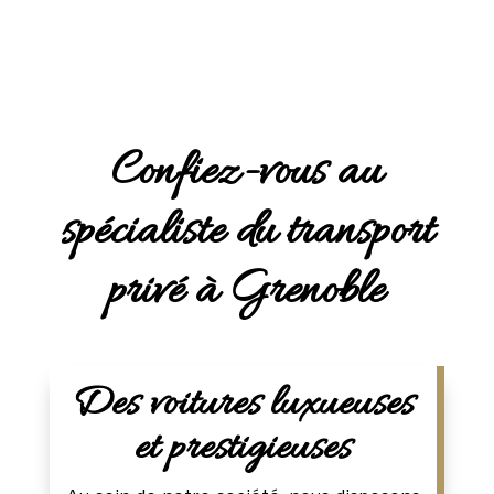
Confiez-vous au
spécialiste du transport
privé à Grenoble
Des voitures luxueuses
et prestigieuses