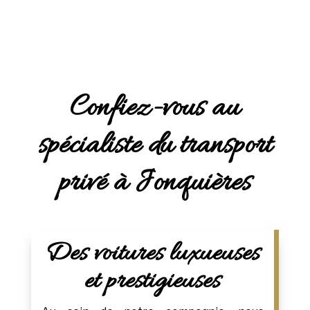
Confiez-vous au
spécialiste du transport
privé à Jonquières
Des voitures luxueuses
et prestigieuses