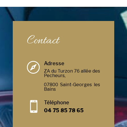
Contact
Adresse

ZA du Turzon 76 allée des
Pecheurs,
07800 Saint-Georges les
Bains
Téléphone

04 75 85 78 65