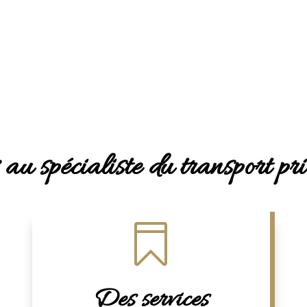
 au spécialiste du transport 

Des services