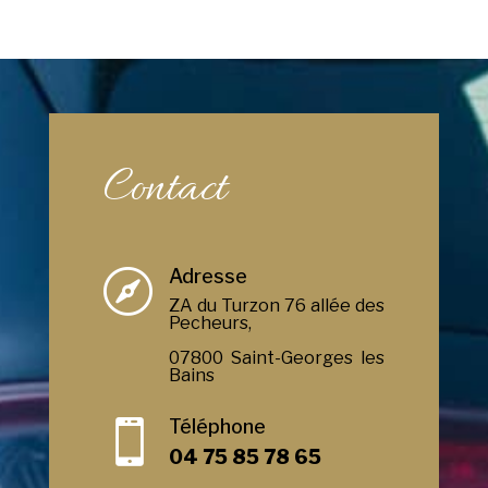
Contact
Adresse

ZA du Turzon 76 allée des
Pecheurs,
07800 Saint-Georges les
Bains
Téléphone

04 75 85 78 65