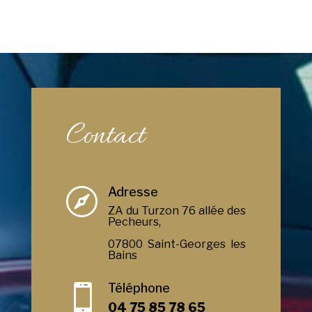
Contact
Adresse

ZA du Turzon 76 allée des
Pecheurs,
07800 Saint-Georges les
Bains
Téléphone

04 75 85 78 65